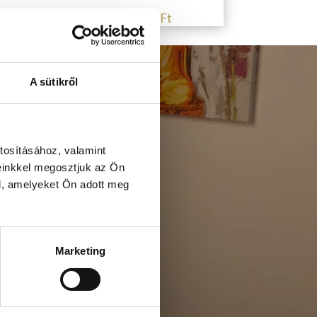
120 min – 130
€/52
000 Ft
A sütikről
tosításához, valamint
einkkel megosztjuk az Ön
l, amelyeket Ön adott meg
Marketing