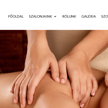
FŐOLDAL
SZALONJAINK
RÓLUNK
GALÉRIA
SZO