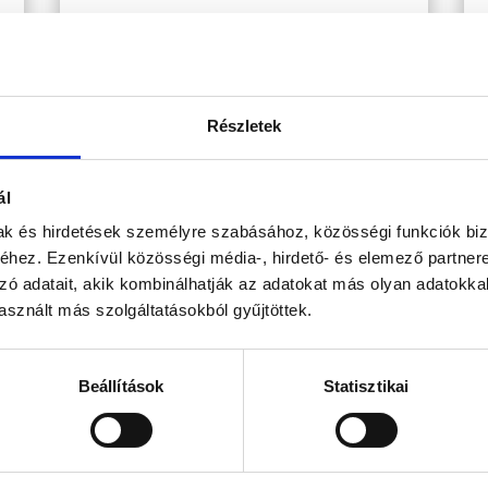
120 min – 130
€/52
000 Ft
Részletek
ál
mak és hirdetések személyre szabásához, közösségi funkciók biz
yezetben várják szeretettel leendő és visszatérő vendégeinket!
hez. Ezenkívül közösségi média-, hirdető- és elemező partner
zó adatait, akik kombinálhatják az adatokat más olyan adatokka
ett)
sznált más szolgáltatásokból gyűjtöttek.
– 22:00
Beállítások
Statisztikai
 – 22:00
 – 22:00
– 22:00