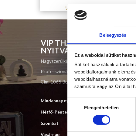
90 min – 50
€/20
000 Ft
Beleegyezés
VIP THAI MASSAGE
NYITVATARTÁS
Ez a weboldal sütiket haszn
Nagyszerű kiszolgálás nagyszerű embereknek
Sütiket használunk a tartal
Professzionális Thai masszőzeink exkluzív körn
weboldalforgalmunk elemzésé
weboldalhasználatra vonatko
Cím:
1065 Budapest, Révay utca 14 (Opera mell
számukra vagy az Ön által ha
Hozzájárulás
Mindennap nyitva 11
:00 
Elengedhetetlen
kiválasztása
Hétfő-Péntek 11
:00
Szombat
11:00
Vasárnap 11
:00 