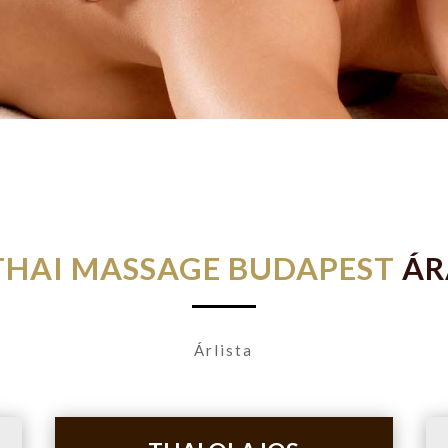
THAI MASSAGE BUDAPEST
ÁR
Árlista