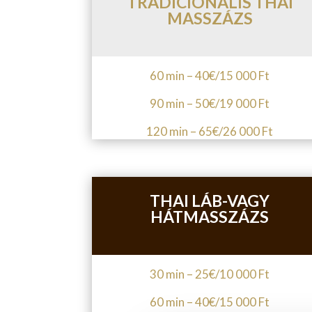
TRADICIONÁLIS THAI
MASSZÁZS
60 min – 40
€/15 000
Ft
90 min – 50
€/19
000 Ft
120 min – 65
€/26
000 Ft
THAI LÁB-VAGY
HÁTMASSZÁZS
30 min – 25
€/10 0
00 Ft
60 min – 40
€/15
000 Ft