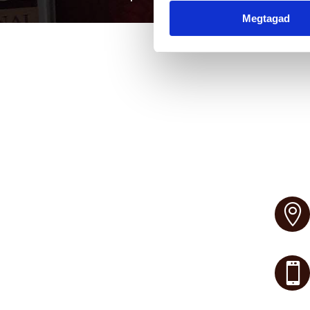
Megtagad

