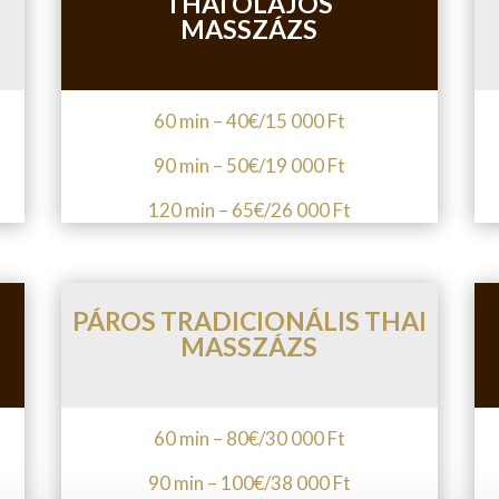
THAI OLAJOS
MASSZÁZS
60 min – 40
€/15 000
Ft
90 min – 50
€/19
000 Ft
120 min – 65
€/26
000 Ft
PÁROS TRADICIONÁLIS THAI
MASSZÁZS
60 min – 80
€/30
000 Ft
90 min – 100
€/38
000 Ft