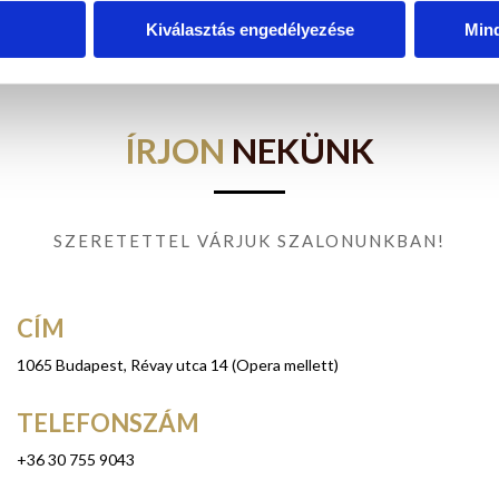
Kiválasztás engedélyezése
Min
ÍRJON
NEKÜNK
SZERETETTEL VÁRJUK SZALONUNKBAN!
CÍM
1065 Budapest, Révay utca 14 (Opera mellett)
TELEFONSZÁM
+36 30 755 9043