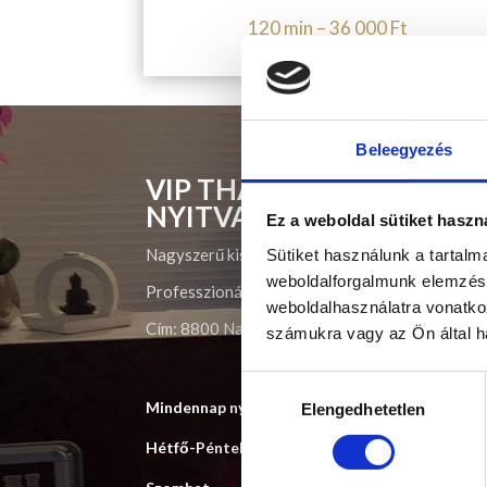
120 min – 36 000 Ft
Beleegyezés
VIP THAI MASSAGE
NYITVATARTÁS
Ez a weboldal sütiket haszn
Nagyszerű kiszolgálás nagyszerű embereknek
Sütiket használunk a tartal
weboldalforgalmunk elemzésé
Professzionális Thai masszőzeink exkluzív körn
weboldalhasználatra vonatko
Cím: 8800 Nagykanizsa, Munkás utca 10/A
számukra vagy az Ön által ha
Hozzájárulás
Mindennap nyitva
9:00 – 
Elengedhetetlen
kiválasztása
Hétfő-Péntek
9:00 –