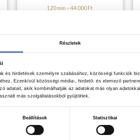
120 min – 44 000 Ft
Részletek
ál
mak és hirdetések személyre szabásához, közösségi funkciók biz
hez. Ezenkívül közösségi média-, hirdető- és elemező partner
yezetben várják szeretettel leendő és visszatérő vendégeinket!
zó adatait, akik kombinálhatják az adatokat más olyan adatokka
sznált más szolgáltatásokból gyűjtöttek.
20:00
Beállítások
Statisztikai
 20:00