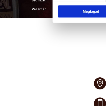
Szombat
9:00 
Vasárnap
9:00 –
Megtagad

