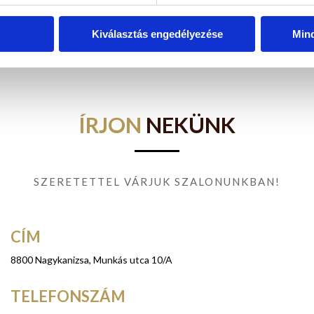
– 20:00
 20:00
Kiválasztás engedélyezése
Min
ÍRJON
NEKÜNK
SZERETETTEL VÁRJUK SZALONUNKBAN!
CÍM
8800 Nagykanizsa, Munkás utca 10/A
TELEFONSZÁM